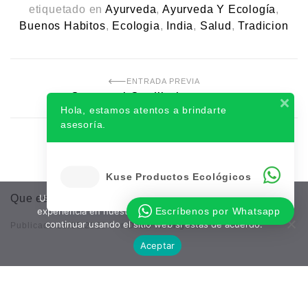
etiquetado en
Ayurveda
,
Ayurveda Y Ecología
,
Buenos Habitos
,
Ecologia
,
India
,
Salud
,
Tradicion
ENTRADA PREVIA
Que es el Cepillado en seco
Hola, estamos atentos a brindarte
asesoría.
Entradas relacionadas
Kuse Productos Ecológicos
Usamos cookies para asegurar que te damos la mejor
Que es el Cepillado en seco
Escríbenos por Whatsapp
experiencia en nuestra web. Te invitamos a 'aceptar' y
continuar usando el sitio web si estás de acuerdo.
Publicado 15/05/2025
Por
Oscar Rodríguez
Aceptar
8 hábitos ecológicos para una vida más sostenible
Publicado 23/03/2025
Por
Oscar Rodríguez