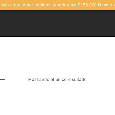
nvío gratuito por pedidos superiores a $150.000
Descart
Mostrando el único resultado